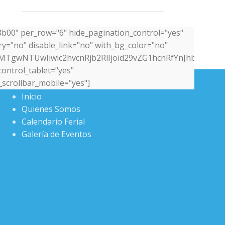
3b00" per_row="6" hide_pagination_control="yes"
y="no" disable_link="no" with_bg_color="no"
MTgwNTUwIiwic2hvcnRjb2RlIjoid29vZG1hcnRfYnJhbmRzIiwi
ontrol_tablet="yes"
MENÚ PRINCIPAL
_scrollbar_mobile="yes"]
Inicio
Quienes Somos
Calendario Ferial
Galería de Eventos