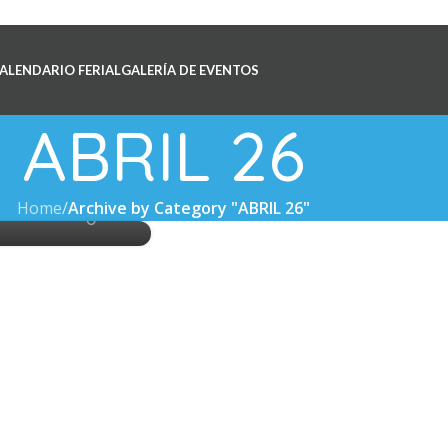
ALENDARIO FERIAL
GALERÍA DE EVENTOS
IL 26
de Caballos
ABRIL 26
 Peruanos
luis9281
Home
/
Archive by Category "ABRIL 26"