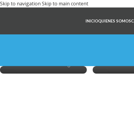
Skip to navigation
Skip to main content
ABRIL 26
Juzgamiento –
INICIO
QUIENES SOMOS
C
Brahman Regional /
ABR
Razas Europeas /
Concurso 
Cebuina
de Paso
Posted by
luis9281
Posted by
26
26
MAR
MAR