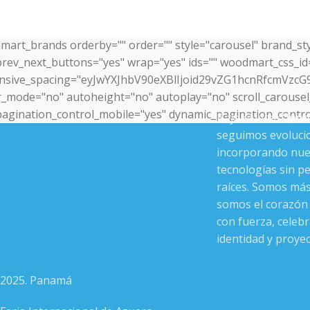
mart_brands orderby="" order="" style="carousel" brand_st
prev_next_buttons="yes" wrap="yes" ids="" woodmart_css_id=
nsive_spacing="eyJwYXJhbV90eXBlIjoid29vZG1hcnRfcmVzc
r_mode="no" autoheight="no" autoplay="no" scroll_carousel_
pagination_control_mobile="yes" dynamic_pagination_control=
Bajo el lema
“Inn
seguimos evoluci
incorporando nue
tecnologías sin p
raíces. Somos más
somos el corazón 
con fuerza, celeb
identidad y proye
2025. Panamá