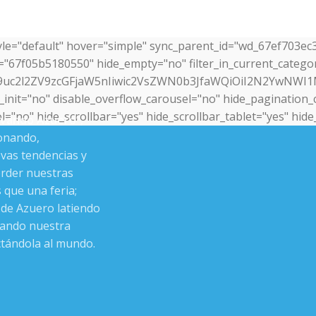
yle="default" hover="simple" sync_parent_id="wd_67ef703ec
"67f05b5180550" hide_empty="no" filter_in_current_categor
G9uc2l2ZV9zcGFjaW5nIiwic2VsZWN0b3JfaWQiOiI2N2YwNWI1
init="no" disable_overflow_carousel="no" hide_pagination_c
"no" hide_scrollbar="yes" hide_scrollbar_tablet="yes" hide
ovando Azuero”
,
onando,
vas tendencias y
erder nuestras
 que una feria;
de Azuero latiendo
rando nuestra
ctándola al mundo.