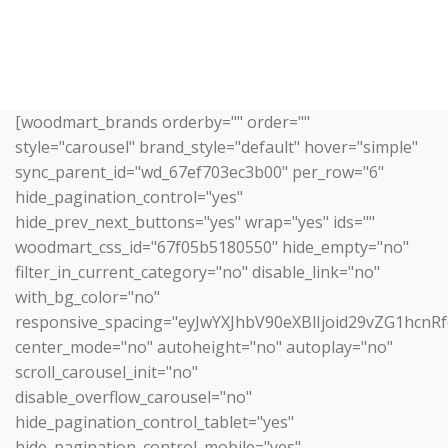
[woodmart_brands orderby="" order=""
style="carousel" brand_style="default" hover="simple"
sync_parent_id="wd_67ef703ec3b00" per_row="6"
hide_pagination_control="yes"
hide_prev_next_buttons="yes" wrap="yes" ids=""
woodmart_css_id="67f05b5180550" hide_empty="no"
filter_in_current_category="no" disable_link="no"
with_bg_color="no"
responsive_spacing="eyJwYXJhbV90eXBlIjoid29vZG1hc
center_mode="no" autoheight="no" autoplay="no"
scroll_carousel_init="no"
disable_overflow_carousel="no"
hide_pagination_control_tablet="yes"
hide_pagination_control_mobile="yes"