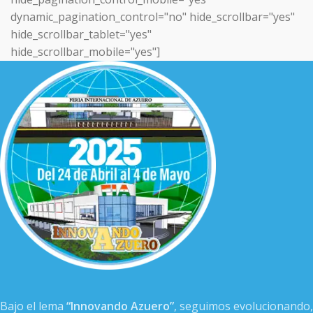
dynamic_pagination_control="no" hide_scrollbar="yes"
hide_scrollbar_tablet="yes"
hide_scrollbar_mobile="yes"]
Bajo el lema
“Innovando Azuero”
, seguimos evolucionando,