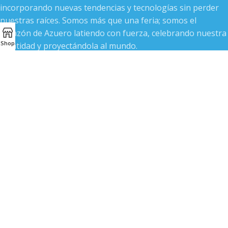
incorporando nuevas tendencias y tecnologías sin perder
nuestras raíces. Somos más que una feria; somos el
corazón de Azuero latiendo con fuerza, celebrando nuestra
Shop
identidad y proyectándola al mundo.